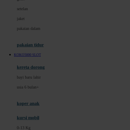
Dae Organics
setelan
Docare
jaket
Doona
pakaian dalam
Down To Earth
Drew
pakaian tidur
Dr. Brown's
KOKO5000 SLOT
E
kereta dorong
ELC
bayi baru lahir
Ergobaby
usia 6 bulan+
Expert Care
koper anak
Ezyroller
kursi mobil
F
0-13 Kg