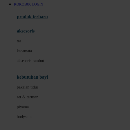
KOKO5000 LOGIN
Azetabio
produk terbaru
B
aksesoris
Baabaasheepz
tas
Babiators
kacamata
Baby Dove
aksesoris rambut
Baby Jogger
Baby Rovega
kebutuhan bayi
Babybee
pakaian tidur
Banana Boat
set & terusan
Banz
piyama
Barbie
bodysuits
Beaba