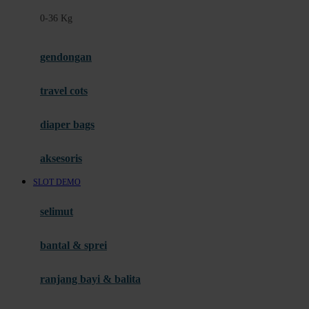
Felt So Sweet
0-36 Kg
Fisher Price
Flipper
gendongan
Friends Of Sally
travel cots
G
diaper bags
Gb
Geko
aksesoris
Graco
SLOT DEMO
Gund
selimut
H
bantal & sprei
Habbie
Haenim
ranjang bayi & balita
Happy Horse