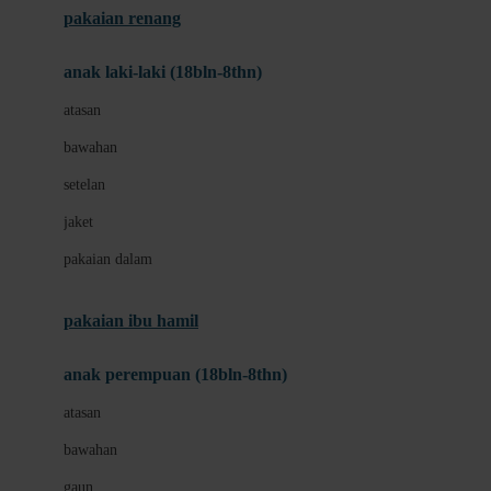
pakaian renang
Bumkins
anak laki-laki (18bln-8thn)
C
atasan
Cetaphil
bawahan
Chicco
setelan
Childlife
jaket
Clevamama
pakaian dalam
Cocolatte
Cottonseeds
pakaian ibu hamil
Cozy N Safe
anak perempuan (18bln-8thn)
Crane
atasan
Cybex
bawahan
D
gaun