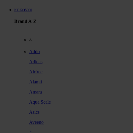
KOKO5000
Brand A-Z
A
Addo
Adidas
Airfree
Alamii
Amara
Aqua Scale
Asics
Aveeno
Awan