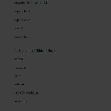
Beauty Barn
sepatu & kaus kaki
Bio Oil
sepatu bayi
Biolane
sepatu anak
Bite Fighters
sandal
Bizzi Growin
kaus kaki
Blackmores
fashion bayi (0bln-3thn)
Blooming Marvellous
atasan
Bonnels
bawahan
Bravado
gaun
Bruder
setelan
Brush Baby
jaket & kardigan
Buds Organics
aksesoris
Bugaboo
Buggygear